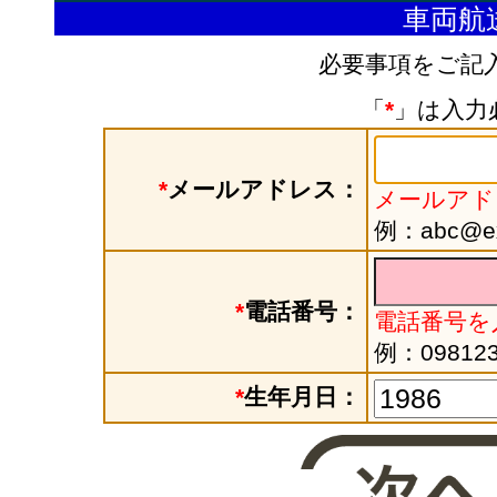
車両航
必要事項をご記
「
*
」は入力
*
メールアドレス：
メールアド
例：abc@exa
*
電話番号：
電話番号を
例：098123
*
生年月日：