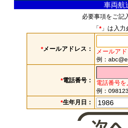
車両航
必要事項をご記
「
*
」は入力
*
メールアドレス：
メールアド
例：abc@exa
*
電話番号：
電話番号を
例：098123
*
生年月日：