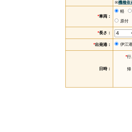
※
機種依
軽
*
車両：
原付
*
長さ：
伊江
*
出発港：
*
行
日時：
帰