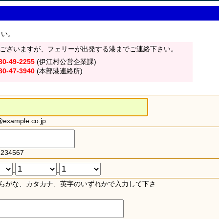
さい。
ございますが、フェリーが出発する港までご連絡下さい。
80-49-2255
(伊江村公営企業課)
80-47-3940
(本部港連絡所)
xample.co.jp
234567
-
-
らがな、カタカナ、英字のいずれかで入力して下さ