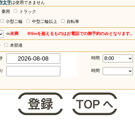
存文字
は使用できません
乗用
トラック
小型二輪
中型二輪以上
自転車
m
未満 ※6mを超えるものはお電話での御予約のみとなります。
港
本部港
き
時間
り
時間