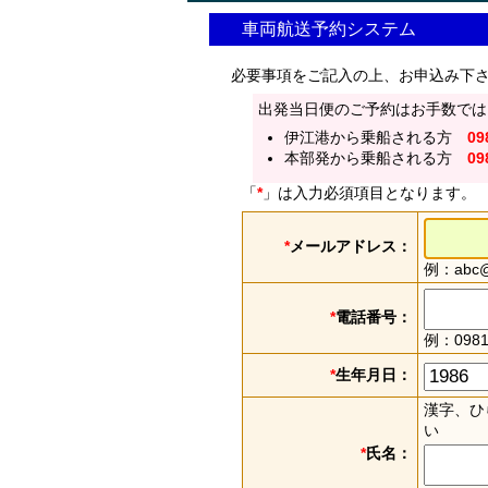
車両航送予約システム
必要事項をご記入の上、お申込み下
出発当日便のご予約はお手数では
伊江港から乗船される方
09
本部発から乗船される方
09
「
*
」は入力必須項目となります。
*
メールアドレス：
例：abc@e
*
電話番号：
例：0981
*
生年月日：
漢字、ひ
い
*
氏名：