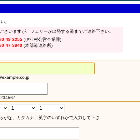
さい。
ございますが、フェリーが出発する港までご連絡下さい。
80-49-2255
(伊江村公営企業課)
80-47-3940
(本部港連絡所)
xample.co.jp
234567
-
-
らがな、カタカナ、英字のいずれかで入力して下さ