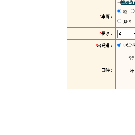
※
機種依
軽
*
車両：
原付
*
長さ：
伊江
*
出発港：
*
行
日時：
帰