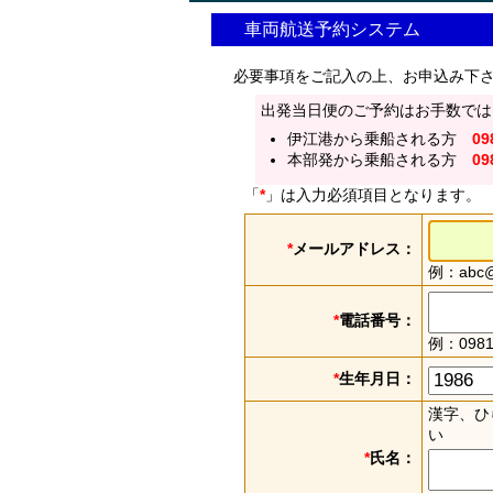
車両航送予約システム
必要事項をご記入の上、お申込み下
出発当日便のご予約はお手数では
伊江港から乗船される方
09
本部発から乗船される方
09
「
*
」は入力必須項目となります。
*
メールアドレス：
例：abc@e
*
電話番号：
例：0981
*
生年月日：
漢字、ひ
い
*
氏名：