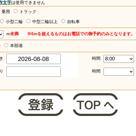
存文字
は使用できません
乗用
トラック
小型二輪
中型二輪以上
自転車
m
未満 ※6mを超えるものはお電話での御予約のみとなります。
港
本部港
き
時間
り
時間