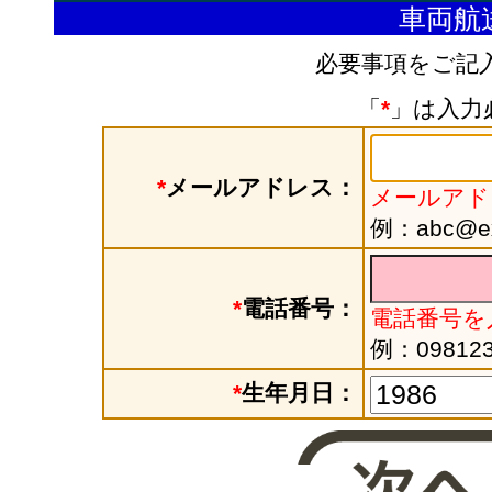
車両航
必要事項をご記
「
*
」は入力
*
メールアドレス：
メールアド
例：abc@exa
*
電話番号：
電話番号を
例：098123
*
生年月日：