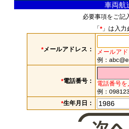
車両航
必要事項をご記
「
*
」は入力
*
メールアドレス：
メールアド
例：abc@exa
*
電話番号：
電話番号を
例：098123
*
生年月日：