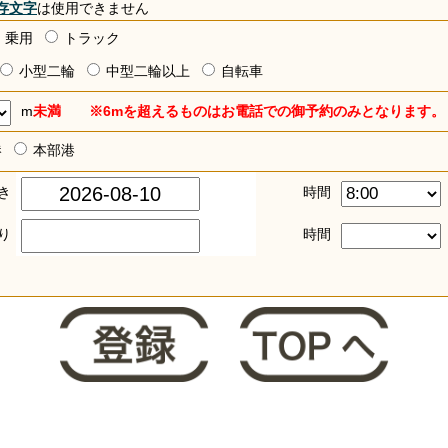
存文字
は使用できません
乗用
トラック
小型二輪
中型二輪以上
自転車
m
未満 ※6mを超えるものはお電話での御予約のみとなります。
港
本部港
き
時間
り
時間