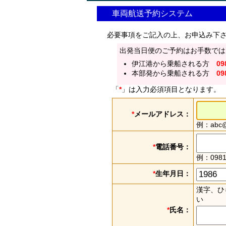
車両航送予約システム
必要事項をご記入の上、お申込み下
出発当日便のご予約はお手数では
伊江港から乗船される方
09
本部発から乗船される方
09
「
*
」は入力必須項目となります。
*
メールアドレス：
例：abc@e
*
電話番号：
例：0981
*
生年月日：
漢字、ひ
い
*
氏名：