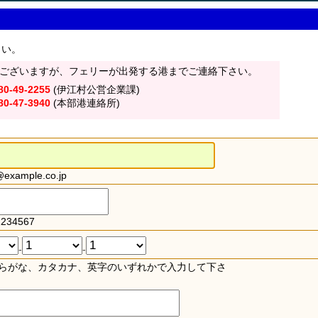
さい。
ございますが、フェリーが出発する港までご連絡下さい。
80-49-2255
(伊江村公営企業課)
80-47-3940
(本部港連絡所)
xample.co.jp
234567
-
-
らがな、カタカナ、英字のいずれかで入力して下さ