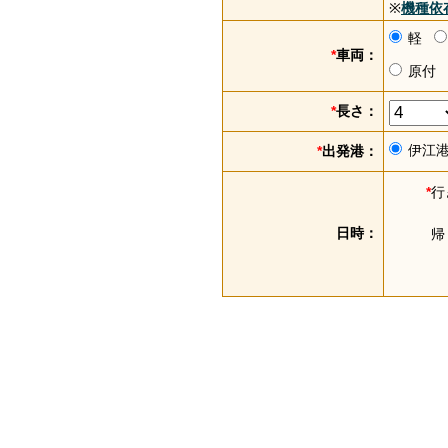
※
機種依
軽
*
車両：
原付
*
長さ：
伊江
*
出発港：
*
行
日時：
帰