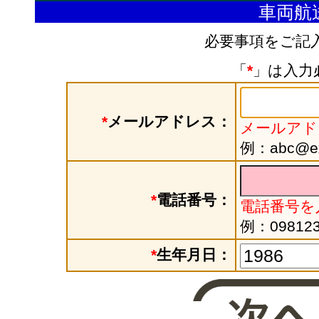
車両航
必要事項をご記
「
*
」は入力
*
メールアドレス：
メールアド
例：abc@exa
*
電話番号：
電話番号を
例：098123
*
生年月日：