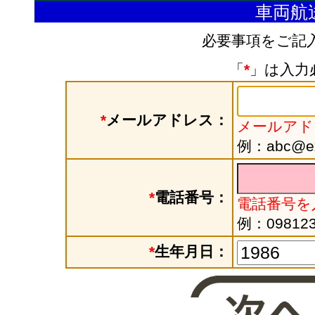
車両航
必要事項をご記
「
*
」は入力
*
メールアドレス：
メールアド
例：abc@exa
*
電話番号：
電話番号を
例：098123
*
生年月日：